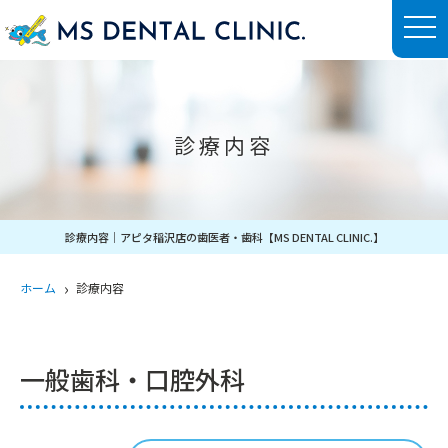
t
o
g
g
l
e
n
a
診療内容
v
i
g
a
t
i
o
診療内容｜アピタ稲沢店の歯医者・歯科【MS DENTAL CLINIC.】
n
ホーム
診療内容
一般歯科・口腔外科