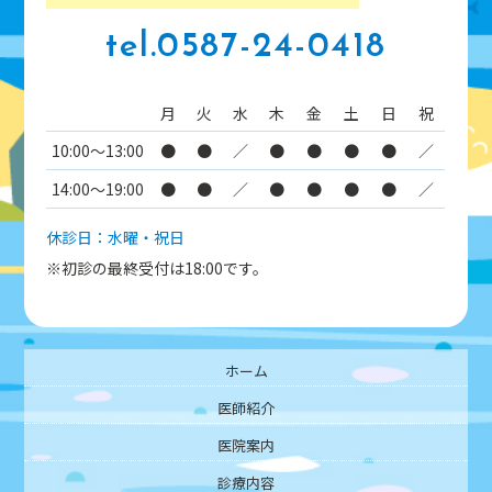
tel.0587-24-0418
月
火
水
木
金
土
日
祝
10:00～13:00
●
●
／
●
●
●
●
／
14:00～19:00
●
●
／
●
●
●
●
／
休診日：水曜・祝日
※初診の最終受付は18:00です。
ホーム
医師紹介
医院案内
診療内容